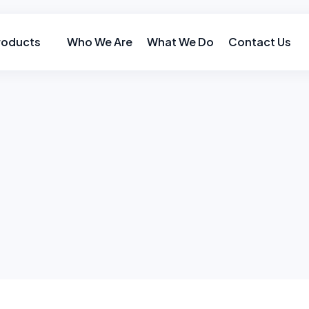
roducts
Who We Are
What We Do
Contact Us