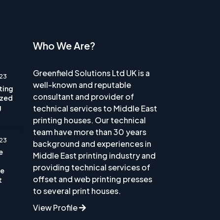
Who We Are?
Greenfield Solutions Ltd UK is a
23
well-known and reputable
nting
consultant and provider of
ized
g
technical services to Middle East
printing houses. Our technical
team have more than 30 years
23
background and experiences in
e
Middle East printing industry and
providing technical services of
he
offset and web printing presses
t
to several print houses.
View Profile