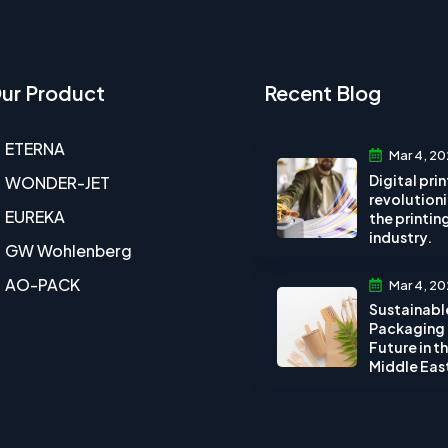
ur Product
Recent Blog
ETERNA
Mar 4, 20
Digital pri
WONDER-JET
revolution
EUREKA
the printin
industry.
GW Wohlenberg
AO-PACK
Mar 4, 20
Sustainabl
Packaging
Future in t
Middle Eas